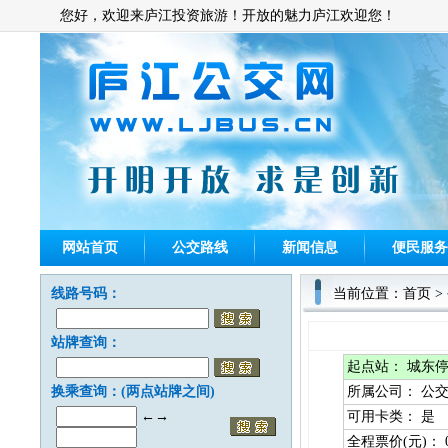
您好，欢迎来庐江投资旅游！开放的魅力庐江欢迎您！
网站首页
公交路线
新闻信息
便民服务
线路号码：
当前位置：
首页
>
站牌查询：
起点站：
城东停
换乘查询：(两点站牌之间)
所属公司：
公交
←→
可用卡类：
是
全程票价(元)：