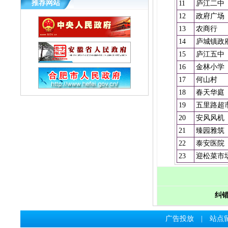
推荐网站
11
庐江二中
12
政府广场
13
农商行
14
庐城镇政
15
庐江五中
16
金林小学
17
何山村
18
春天华庭
19
五里路超
20
安风风机
21
臻园雅筑
22
泰安医院
23
迎松菜市
纠错
广告投放
|
站点