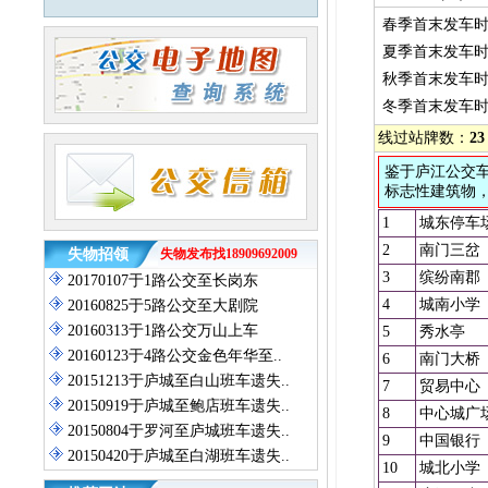
春季首末发车
夏季首末发车
秋季首末发车
冬季首末发车
线过站牌数：
23
鉴于庐江公交
标志性建筑物
1
城东停车
2
南门三岔
失物招领
失物发布找18909692009
3
缤纷南郡
20170107于1路公交至长岗东
4
城南小学
20160825于5路公交至大剧院
20160313于1路公交万山上车
5
秀水亭
20160123于4路公交金色年华至..
6
南门大桥
20151213于庐城至白山班车遗失..
7
贸易中心
20150919于庐城至鲍店班车遗失..
8
中心城广
20150804于罗河至庐城班车遗失..
9
中国银行
20150420于庐城至白湖班车遗失..
10
城北小学