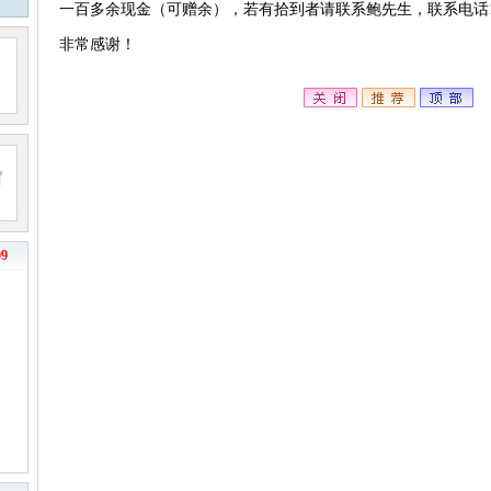
一百多余现金（可赠余），若有拾到者请联系鲍先生，联系电话186-5
非常感谢！
9