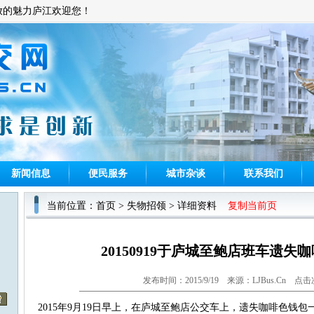
放的魅力庐江欢迎您！
新闻信息
便民服务
城市杂谈
联系我们
当前位置：
首页
> 失物招领 > 详细资料
复制当前页
20150919于庐城至鲍店班车遗失
发布时间：2015/9/19 来源：LJBus.Cn 点击
2015年9月19日早上，在庐城至鲍店公交车上，遗失咖啡色钱