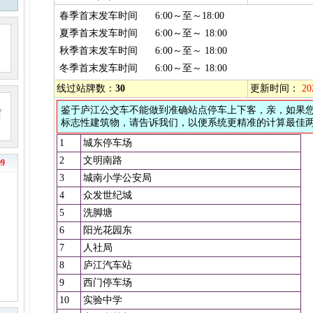
春季首末发车时间
6:00～至～18:00
夏季首末发车时间
6:00～至～ 18:00
秋季首末发车时间
6:00～至～ 18:00
冬季首末发车时间
6:00～至～ 18:00
线过站牌数：
30
更新时间：
20
鉴于庐江公交车不能做到准确站点停车上下客，亲，如果
标志性建筑物，请告诉我们，以便系统更精准的计算最佳
1
城东停车场
2
文明南路
9
3
城南小学公安局
4
众发世纪城
5
洗脚塘
6
阳光花园东
7
人社局
8
庐江汽车站
9
西门停车场
10
实验中学