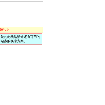
20/4/14
您觉的此线路沿途还有可用的
两站点的换乘方案。