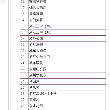
11
安德利鞋都
12
锦怡大酒店
13
周瑜墓园
14
东门大桥
15
庐江三中（南）
16
庐江三中（东）
17
爱庐公园
18
庐江法院
19
城东大剧院
20
庐江中学北门
21
城东医院
22
东顾山公园
23
庐州学校东
24
马山尾
25
马店村
26
庐江高级职业中学
27
宛家村
28
泉水村部