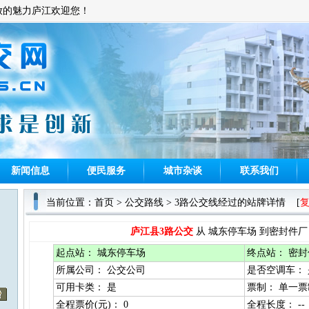
放的魅力庐江欢迎您！
新闻信息
便民服务
城市杂谈
联系我们
当前位置：
首页
>
公交路线
> 3路公交线经过的站牌详情 [
庐江县3路公交
从 城东停车场 到密封件厂
起点站：
城东停车场
终点站：
密封
所属公司：
公交公司
是否空调车：
可用卡类：
是
票制：
单一票
全程票价(元)：
0
全程长度：
--