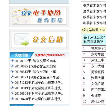
春季首末发车
夏季首末发车
秋季首末发车
冬季首末发车
线过站牌数：
32
鉴于庐江公交
标志性建筑物
1
城东停车
2
东方华庭
失物招领
失物发布找18909692009
3
庐江三中
20170107于1路公交至长岗东
4
东门大桥
20160825于5路公交至大剧院
20160313于1路公交万山上车
5
周瑜墓园
20160123于4路公交金色年华至..
6
汽园大厦
20151213于庐城至白山班车遗失..
7
文化广场
20150919于庐城至鲍店班车遗失..
8
西门停车
20150804于罗河至庐城班车遗失..
9
金海岸
20150420于庐城至白湖班车遗失..
10
鸿悦公馆