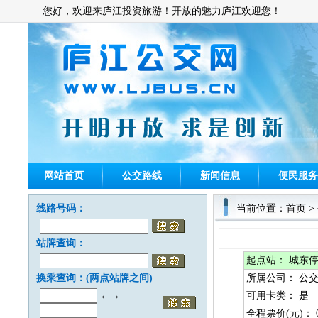
您好，欢迎来庐江投资旅游！开放的魅力庐江欢迎您！
网站首页
公交路线
新闻信息
便民服务
线路号码：
当前位置：
首页
>
站牌查询：
起点站：
城东停
换乘查询：(两点站牌之间)
所属公司：
公交
←→
可用卡类：
是
全程票价(元)：