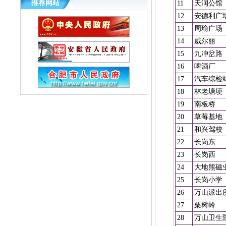
推荐网站
11
天润公馆
12
安德利广
13
周瑜广场
14
威尔丽
15
九冲岔路
16
啤酒厂
17
汽车综检
18
林老塘埂
19
南板桥
20
草莓基地
21
和兴驾校
22
长岗东
23
长岗西
24
大地熊磁
25
长岗小学
26
万山派出
27
栗树岭
28
万山卫生